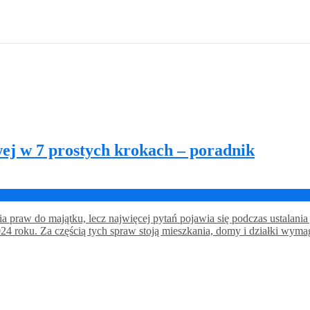
j w 7 prostych krokach – poradnik
 praw do majątku, lecz najwięcej pytań pojawia się podczas ustalania
4 roku. Za częścią tych spraw stoją mieszkania, domy i działki wy