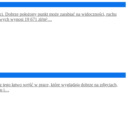
ości. Dobrze położony punkt może zarabiać na widoczności, ruchu
tkowych wynosi 19 671 zł/m²…
tego łatwo wejść w prace, które wyglądają dobrze na zdjęciach,
du i…