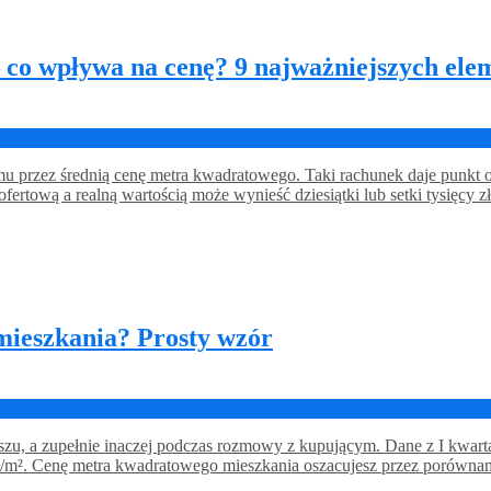
 co wpływa na cenę? 9 najważniejszych ele
przez średnią cenę metra kwadratowego. Taki rachunek daje punkt odni
ofertową a realną wartością może wynieść dziesiątki lub setki tysięc
mieszkania? Prosty wzór
u, a zupełnie inaczej podczas rozmowy z kupującym. Dane z I kwarta
zł/m². Cenę metra kwadratowego mieszkania oszacujesz przez porówn