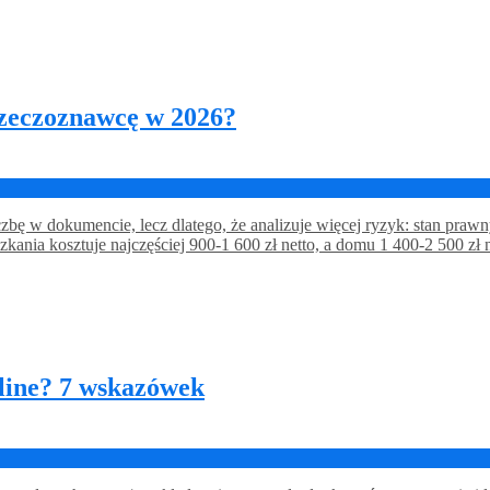
rzeczoznawcę w 2026?
czbę w dokumencie, lecz dlatego, że analizuje więcej ryzyk: stan pra
zkania kosztuje najczęściej 900-1 600 zł netto, a domu 1 400-2 500 zł
line? 7 wskazówek