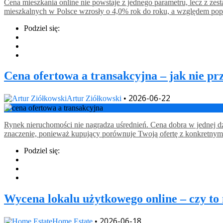
Cena mieszkania online nie powstaje z jednego parametru, lecz z zes
mieszkalnych w Polsce wzrosły o 4,0% rok do roku, a względem pop
Podziel się:
Cena ofertowa a transakcyjna – jak nie pr
2026-06-22
Artur Ziółkowski
•
Rynek nieruchomości nie nagradza uśrednień. Cena dobra w jednej dzi
znaczenie, ponieważ kupujący porównuje Twoją ofertę z konkretnymi
Podziel się:
Wycena lokalu użytkowego online – czy to
2026-06-18
Home Estate
•