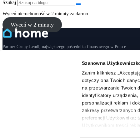
Szukaj
Wyceń nieruchomość w 2 minuty za darmo
Wyceń w 2 minuty
Partner Grupy Lendi, największego pośrednika finansowego w Polsce.
DLA KLIENTÓW
Szanowna Użytkowniczko
Kup mieszkanie
Kup dom
Kup działkę
Wynajmij mieszkanie
Wynajm
Zanim klikniesz „Akceptuję
USŁUGI FINANSOWE
dotyczy ona Twoich danych
na przetwarzanie Twoich 
Eksperci finansowi
Kredyt hipoteczny
Kredyty gotówkowe
Kalkulat
identyfikatory urządzenia
DLA AGENTÓW
personalizacji reklam i d
Dlaczego warto?
Aplikuj teraz
zakresy przetwarzanych d
preferencji Użytkownika; t
O FIRMIE
Użytkownikom treści rekl
informacji dostosowanych 
O nas
Eksperci Home
Regulamin
Polityka prywatności