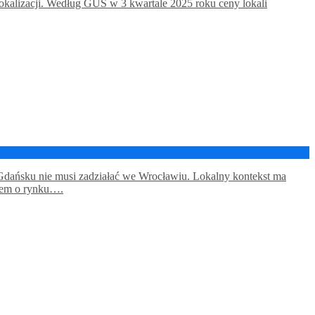
 lokalizacji. Według GUS w 3 kwartale 2025 roku ceny lokali
 w Gdańsku nie musi zadziałać we Wrocławiu. Lokalny kontekst ma
rzem o rynku….