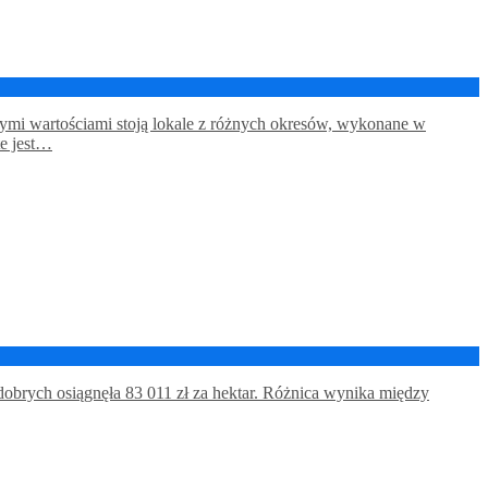
ymi wartościami stoją lokale z różnych okresów, wykonane w
te jest…
obrych osiągnęła 83 011 zł za hektar. Różnica wynika między