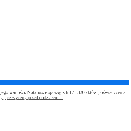
 jego wartości. Notariusze sporządzili 171 320 aktów poświadczenia
magające wyceny przed podziałem…