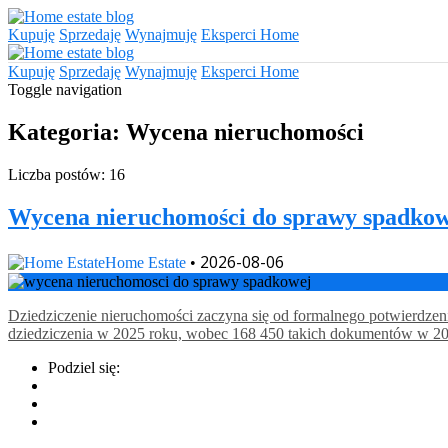
Kupuję
Sprzedaję
Wynajmuję
Eksperci Home
Kupuję
Sprzedaję
Wynajmuję
Eksperci Home
Toggle navigation
Kategoria: Wycena nieruchomości
Liczba postów: 16
Wycena nieruchomości do sprawy spadkowe
2026-08-06
Home Estate
•
Dziedziczenie nieruchomości zaczyna się od formalnego potwierdzenia
dziedziczenia w 2025 roku, wobec 168 450 takich dokumentów w 202
Podziel się: