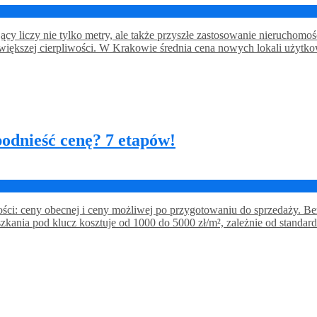
ący liczy nie tylko metry, ale także przyszłe zastosowanie nieruchom
o większej cierpliwości. W Krakowie średnia cena nowych lokali uży
odnieść cenę? 7 etapów!
: ceny obecnej i ceny możliwej po przygotowaniu do sprzedaży. Bez 
zkania pod klucz kosztuje od 1000 do 5000 zł/m², zależnie od standar