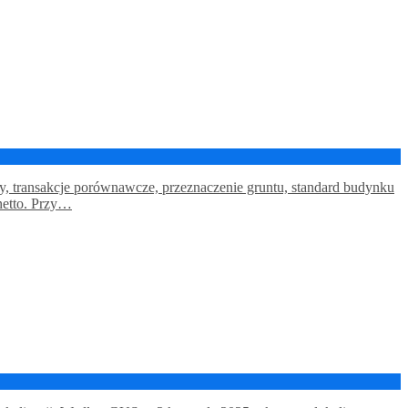
wny, transakcje porównawcze, przeznaczenie gruntu, standard budynku
 netto. Przy…