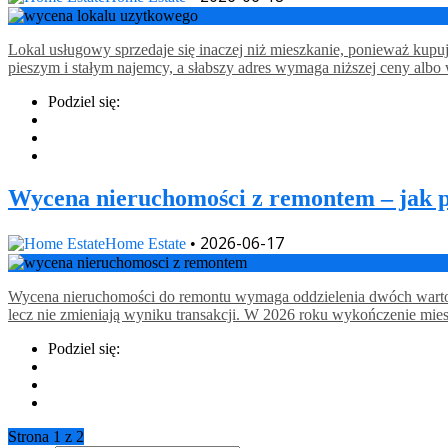
Lokal usługowy sprzedaje się inaczej niż mieszkanie, ponieważ kupuj
pieszym i stałym najemcy, a słabszy adres wymaga niższej ceny alb
Podziel się:
Wycena nieruchomości z remontem – jak p
2026-06-17
Home Estate
•
Wycena nieruchomości do remontu wymaga oddzielenia dwóch wartości
lecz nie zmieniają wyniku transakcji. W 2026 roku wykończenie mies
Podziel się:
Strona 1 z 2