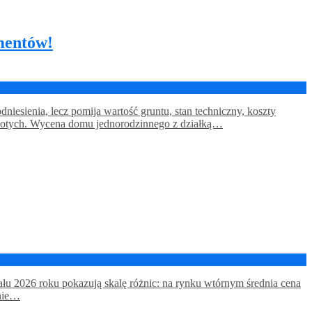
mentów!
esienia, lecz pomija wartość gruntu, stan techniczny, koszty
y złotych. Wycena domu jednorodzinnego z działką…
łu 2026 roku pokazują skalę różnic: na rynku wtórnym średnia cena
anie…