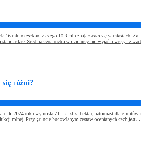
 16 mln mieszkań, z czego 10,8 mln znajdowało się w miastach. Za t
andardzie. Średnia cena metra w dzielnicy nie wyjaśni więc, ile war
 się różni?
ale 2024 roku wyniosła 71 151 zł za hektar, natomiast dla gruntów d
odukcji rolnej. Przy gruncie budowlanym zestaw ocenianych cech jest…