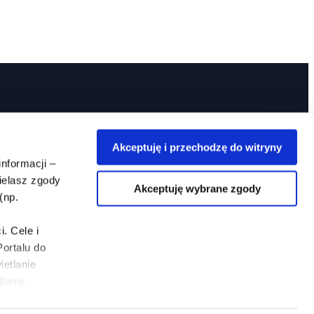
Akceptuję i przechodzę do witryny
informacji –
ielasz zgody
Akceptuję wybrane zgody
(np.
. Cele i
ortalu do
ietlanie
lanie
j odmówić lub