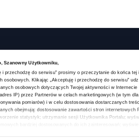
, Szanowny Użytkowniku,
ij dom
Sprzedaj nieruchomość
Wycena nieruchomości
 i przechodzę do serwisu” prosimy o przeczytanie do końca tej 
 osobowych. Klikając „Akceptuję i przechodzę do serwisu” udz
danych osobowych dotyczących Twojej aktywności w Internecie 
or zdolności kredytowej
Ubezpieczenia
, adres IP) przez Partnerów w celach marketingowych (w tym dla
okonywania pomiarów) i w celu dostosowania dostarczanych treści
anych obejmują: dostosowanie zawartości stron internetowych P
worzenie statystyk; utrzymanie sesji Użytkownika Portalu; wyśw
amowych bardziej dostosowanych do ich zainteresowań; wyświet
do lokalizacji Użytkownika; . Zgoda jest dobrowolna. Możesz je