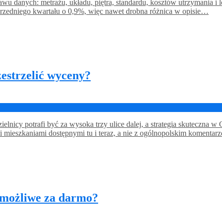
tawu danych: metrażu, układu, piętra, standardu, kosztów utrzymania i
rzedniego kwartału o 0,9%, więc nawet drobna różnica w opisie…
zestrzelić wyceny?
elnicy potrafi być za wysoka trzy ulice dalej, a strategia skuteczna
 mieszkaniami dostępnymi tu i teraz, a nie z ogólnopolskim komenta
 możliwe za darmo?