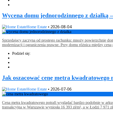
Wycena domu jednorodzinnego z działką –
2026-08-04
Home Estate
•
Sprzedający zaczyna od prostego rachunku: mnoży powierzchnię domu 
modernizacji i ograniczenia prawne. Przy domu różnica między ceną 
Podziel się:
Jak oszacować cenę metra kwadratowego 
2026-07-06
Home Estate
•
Cena metra kwadratowego potrafi wyglądać bardzo podobnie w arkusz
transakcyjna w Warszawie wyniosła 16 393 zł/m², a w Łodzi 7 971 