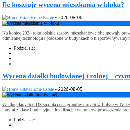
Ile kosztuje wycena mieszkania w bloku?
2026-08-06
Home Estate
•
Na koniec 2024 roku polskie zasoby mieszkaniowe obejmowały prawie
odmiennej technologii i położone w budynkach o nieporównywalnym st
Podziel się:
Wycena działki budowlanej i rolnej – czym
2026-08-05
Home Estate
•
Według danych GUS średnia cena gruntów ornych w Polsce w IV kwart
innymi z klasy bonitacyjnej, lokalizacji i warunków prowadzenia pr
Podziel się: