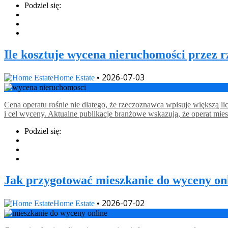
Podziel się:
Ile kosztuje wycena nieruchomości przez 
2026-07-03
Home Estate
•
Cena operatu rośnie nie dlatego, że rzeczoznawca wpisuje większą li
i cel wyceny. Aktualne publikacje branżowe wskazują, że operat mies
Podziel się:
Jak przygotować mieszkanie do wyceny on
2026-07-02
Home Estate
•